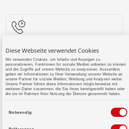
Rückruf vereinbaren
Diese Webseite verwendet Cookies
Lass uns einen Termin finden.
Wir verwenden Cookies, um Inhalte und Anzeigen zu
personalisieren, Funktionen für soziale Medien anbieten zu können
Mehr erfahren
und die Zugriffe auf unsere Website zu analysieren. Ausserdem
geben wir Informationen zu Ihrer Verwendung unserer Website an
unsere Partner für soziale Medien, Werbung und Analysen weiter.
Unsere Partner führen diese Informationen möglicherweise mit
weiteren Daten zusammen, die Sie ihnen bereitgestellt haben oder
die sie im Rahmen Ihrer Nutzung der Dienste gesammelt haben.
Einwilligungsauswahl
Notwendig
Kontaktformular
Sende uns dein Anliegen per E-Mail.
Präferenzen