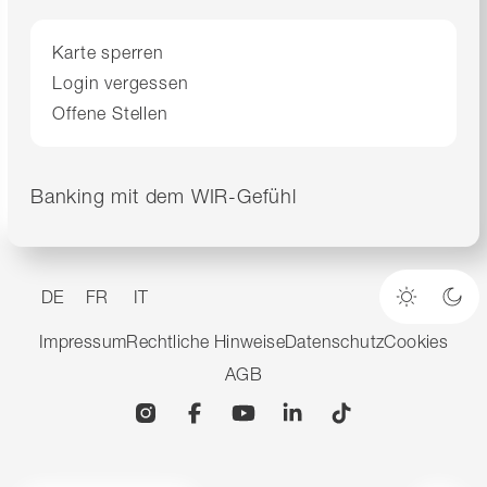
Karte sperren
Login vergessen
Offene Stellen
Banking mit dem WIR-Gefühl
DE
FR
IT
Heller M
Dun
Impressum
Rechtliche Hinweise
Datenschutz
Cookies
AGB
Instagram
Facebook
YouTube
Linkedin
TikTok