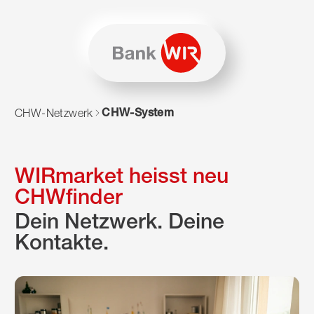
Zum Inhalt springen
Zur Sitemap navigieren
Zum Navigieren dieser Seite wird JavaScript benötigt. Alte
CHW-System
CHW-Netzwerk
WIRmarket heisst neu
CHWfinder
Dein Netzwerk. Deine
Kontakte.