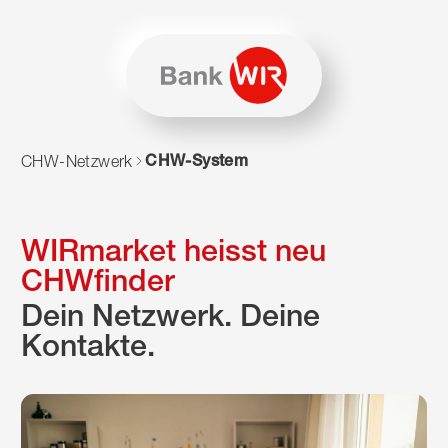
Zum Inhalt springen
Zur Sitemap navigieren
Zum Navigieren dieser Seite wird JavaScript benötigt. Alte
CHW-System
CHW-Netzwerk
WIRmarket heisst neu
CHWfinder
Dein Netzwerk. Deine
Kontakte.