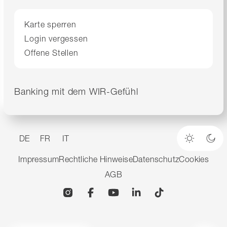
Karte sperren
Login vergessen
Offene Stellen
Banking mit dem WIR-Gefühl
DE
FR
IT
Heller M
Dun
Impressum
Rechtliche Hinweise
Datenschutz
Cookies
AGB
Instagram
Facebook
YouTube
Linkedin
TikTok