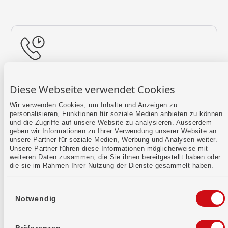
Rückruf vereinbaren
Diese Webseite verwendet Cookies
Lass uns einen Termin finden.
Wir verwenden Cookies, um Inhalte und Anzeigen zu
personalisieren, Funktionen für soziale Medien anbieten zu können
Mehr erfahren
und die Zugriffe auf unsere Website zu analysieren. Ausserdem
geben wir Informationen zu Ihrer Verwendung unserer Website an
unsere Partner für soziale Medien, Werbung und Analysen weiter.
Unsere Partner führen diese Informationen möglicherweise mit
weiteren Daten zusammen, die Sie ihnen bereitgestellt haben oder
die sie im Rahmen Ihrer Nutzung der Dienste gesammelt haben.
Einwilligungsauswahl
Notwendig
Kontaktformular
Sende uns dein Anliegen per E-Mail.
Präferenzen