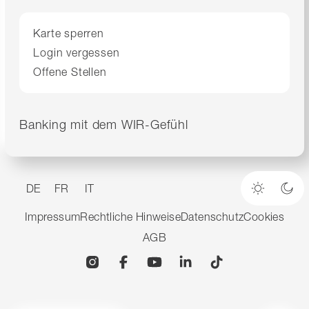
Karte sperren
Login vergessen
Offene Stellen
Banking mit dem WIR-Gefühl
DE
FR
IT
Heller M
Dun
Impressum
Rechtliche Hinweise
Datenschutz
Cookies
AGB
Instagram
Facebook
YouTube
Linkedin
TikTok