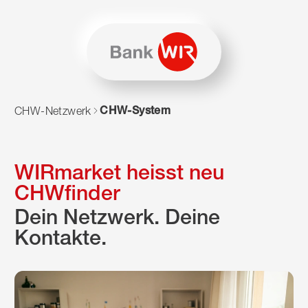
Zum Inhalt springen
Zur Sitemap navigieren
Zum Navigieren dieser Seite wird JavaScript benötigt. Alte
CHW-System
CHW-Netzwerk
WIRmarket heisst neu
CHWfinder
Dein Netzwerk. Deine
Kontakte.