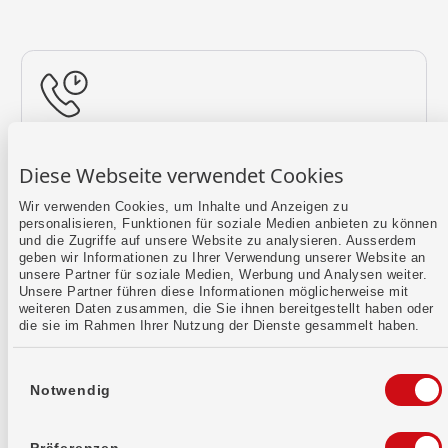
Rückruf vereinbaren
Diese Webseite verwendet Cookies
Lass uns einen Termin finden.
Wir verwenden Cookies, um Inhalte und Anzeigen zu
personalisieren, Funktionen für soziale Medien anbieten zu können
Mehr erfahren
und die Zugriffe auf unsere Website zu analysieren. Ausserdem
geben wir Informationen zu Ihrer Verwendung unserer Website an
unsere Partner für soziale Medien, Werbung und Analysen weiter.
Unsere Partner führen diese Informationen möglicherweise mit
weiteren Daten zusammen, die Sie ihnen bereitgestellt haben oder
die sie im Rahmen Ihrer Nutzung der Dienste gesammelt haben.
Einwilligungsauswahl
Notwendig
Kontaktformular
Sende uns dein Anliegen per E-Mail.
Präferenzen