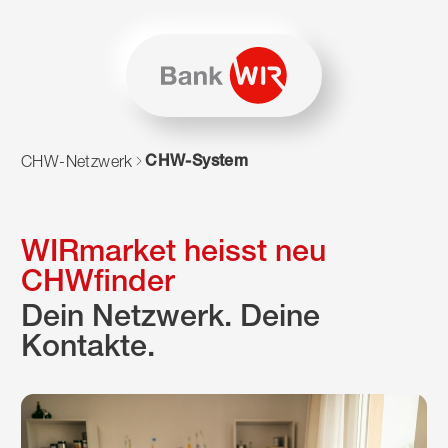
Zum Inhalt springen
Zur Sitemap navigieren
Zum Navigieren dieser Seite wird JavaScript benötigt. Alte
CHW-System
CHW-Netzwerk
WIRmarket heisst neu
CHWfinder
Dein Netzwerk. Deine
Kontakte.