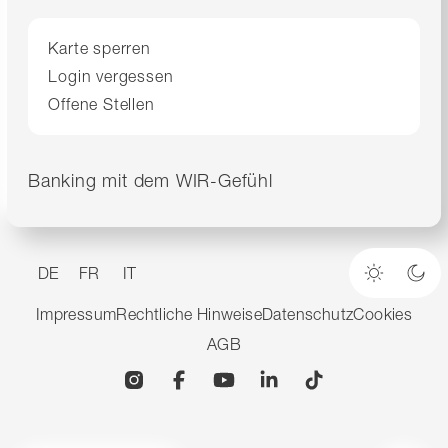
Karte sperren
Login vergessen
Offene Stellen
Banking mit dem WIR-Gefühl
DE
FR
IT
Heller M
Dun
Impressum
Rechtliche Hinweise
Datenschutz
Cookies
AGB
Instagram
Facebook
YouTube
Linkedin
TikTok