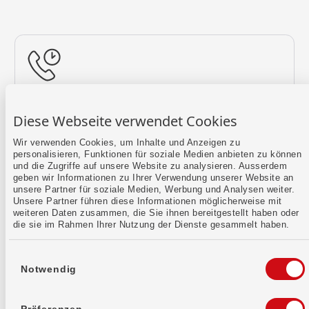
Rückruf vereinbaren
Diese Webseite verwendet Cookies
Lass uns einen Termin finden.
Wir verwenden Cookies, um Inhalte und Anzeigen zu
personalisieren, Funktionen für soziale Medien anbieten zu können
Mehr erfahren
und die Zugriffe auf unsere Website zu analysieren. Ausserdem
geben wir Informationen zu Ihrer Verwendung unserer Website an
unsere Partner für soziale Medien, Werbung und Analysen weiter.
Unsere Partner führen diese Informationen möglicherweise mit
weiteren Daten zusammen, die Sie ihnen bereitgestellt haben oder
die sie im Rahmen Ihrer Nutzung der Dienste gesammelt haben.
Einwilligungsauswahl
Notwendig
Kontaktformular
Sende uns dein Anliegen per E-Mail.
Präferenzen