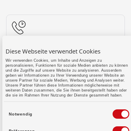
Rückruf vereinbaren
Diese Webseite verwendet Cookies
Lass uns einen Termin finden.
Wir verwenden Cookies, um Inhalte und Anzeigen zu
personalisieren, Funktionen für soziale Medien anbieten zu können
Mehr erfahren
und die Zugriffe auf unsere Website zu analysieren. Ausserdem
geben wir Informationen zu Ihrer Verwendung unserer Website an
unsere Partner für soziale Medien, Werbung und Analysen weiter.
Unsere Partner führen diese Informationen möglicherweise mit
weiteren Daten zusammen, die Sie ihnen bereitgestellt haben oder
die sie im Rahmen Ihrer Nutzung der Dienste gesammelt haben.
Einwilligungsauswahl
Notwendig
Kontaktformular
Sende uns dein Anliegen per E-Mail.
Präferenzen