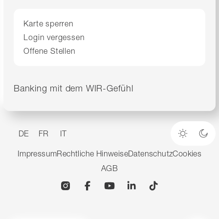
Karte sperren
Login vergessen
Offene Stellen
Banking mit dem WIR-Gefühl
DE
FR
IT
Heller M
Dun
Impressum
Rechtliche Hinweise
Datenschutz
Cookies
AGB
Instagram
Facebook
YouTube
Linkedin
TikTok