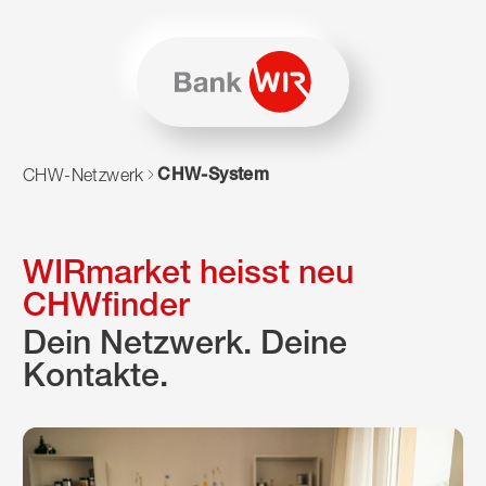
Zum Inhalt springen
Zur Sitemap navigieren
Zum Navigieren dieser Seite wird JavaScript benötigt. Alte
CHW-System
CHW-Netzwerk
WIRmarket heisst neu
CHWfinder
Dein Netzwerk. Deine
Kontakte.