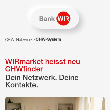
Zum Inhalt springen
Zur Sitemap navigieren
Zum Navigieren dieser Seite wird JavaScript benötigt. Alte
CHW-System
CHW-Netzwerk
WIRmarket heisst neu
CHWfinder
Dein Netzwerk. Deine
Kontakte.