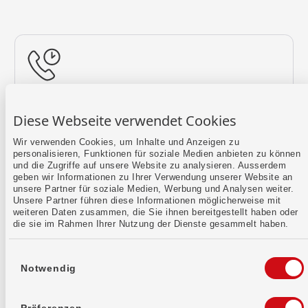
Rückruf vereinbaren
Diese Webseite verwendet Cookies
Lass uns einen Termin finden.
Wir verwenden Cookies, um Inhalte und Anzeigen zu
personalisieren, Funktionen für soziale Medien anbieten zu können
Mehr erfahren
und die Zugriffe auf unsere Website zu analysieren. Ausserdem
geben wir Informationen zu Ihrer Verwendung unserer Website an
unsere Partner für soziale Medien, Werbung und Analysen weiter.
Unsere Partner führen diese Informationen möglicherweise mit
weiteren Daten zusammen, die Sie ihnen bereitgestellt haben oder
die sie im Rahmen Ihrer Nutzung der Dienste gesammelt haben.
Einwilligungsauswahl
Notwendig
Kontaktformular
Sende uns dein Anliegen per E-Mail.
Präferenzen