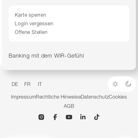
Karte sperren
Login vergessen
Offene Stellen
Banking mit dem WIR-Gefühl
DE
FR
IT
Heller M
Dun
Impressum
Rechtliche Hinweise
Datenschutz
Cookies
AGB
Instagram
Facebook
YouTube
Linkedin
TikTok