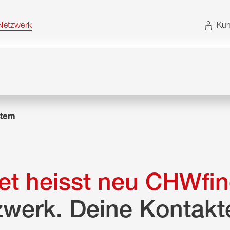
t. Alternativ können Sie die Sitemap ohne JavaScript
etzwerk
Kun
tem
t heisst neu CHWfin
zwerk. Deine Kontakt