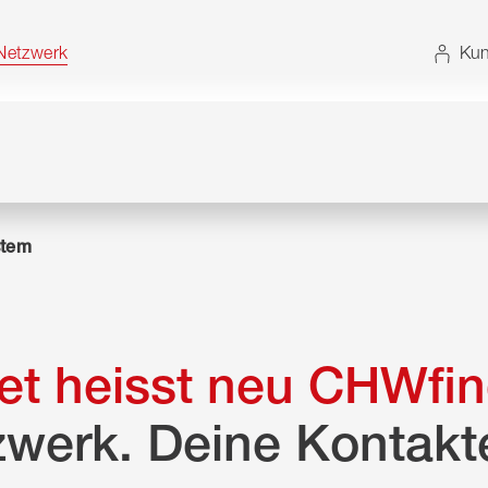
t. Alternativ können Sie die Sitemap ohne JavaScript
etzwerk
Kun
tem
t heisst neu CHWfin
zwerk. Deine Kontakt