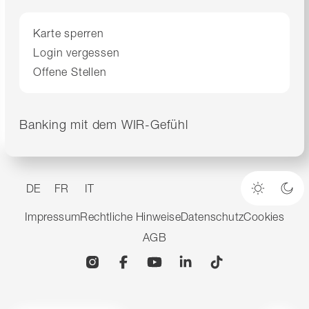
Karte sperren
Login vergessen
Offene Stellen
Banking mit dem WIR-Gefühl
DE
FR
IT
Heller M
Dun
Impressum
Rechtliche Hinweise
Datenschutz
Cookies
AGB
Instagram
Facebook
YouTube
Linkedin
TikTok