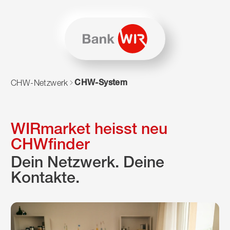
Zum Inhalt springen
Zur Sitemap navigieren
Zum Navigieren dieser Seite wird JavaScript benötigt. Alte
CHW-System
CHW-Netzwerk
WIRmarket heisst neu
CHWfinder
Dein Netzwerk. Deine
Kontakte.