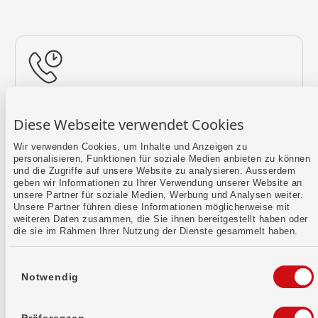
Rückruf vereinbaren
Diese Webseite verwendet Cookies
Lass uns einen Termin finden.
Wir verwenden Cookies, um Inhalte und Anzeigen zu
personalisieren, Funktionen für soziale Medien anbieten zu können
Mehr erfahren
und die Zugriffe auf unsere Website zu analysieren. Ausserdem
geben wir Informationen zu Ihrer Verwendung unserer Website an
unsere Partner für soziale Medien, Werbung und Analysen weiter.
Unsere Partner führen diese Informationen möglicherweise mit
weiteren Daten zusammen, die Sie ihnen bereitgestellt haben oder
die sie im Rahmen Ihrer Nutzung der Dienste gesammelt haben.
Einwilligungsauswahl
Notwendig
Kontaktformular
Sende uns dein Anliegen per E-Mail.
Präferenzen