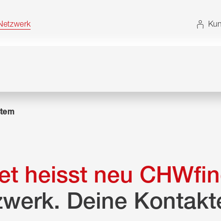
t. Alternativ können Sie die Sitemap ohne JavaScript
etzwerk
Kun
tem
t heisst neu CHWfin
zwerk. Deine Kontakt