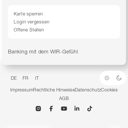
Karte sperren
Login vergessen
Offene Stellen
Banking mit dem WIR-Gefühl
DE
FR
IT
Heller M
Dun
Impressum
Rechtliche Hinweise
Datenschutz
Cookies
AGB
Instagram
Facebook
YouTube
Linkedin
TikTok