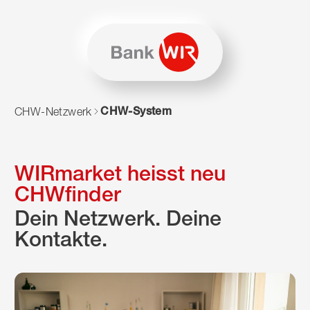
Zum Inhalt springen
Zur Sitemap navigieren
Zum Navigieren dieser Seite wird JavaScript benötigt. Alte
CHW-System
CHW-Netzwerk
WIRmarket heisst neu
CHWfinder
Dein Netzwerk. Deine
Kontakte.