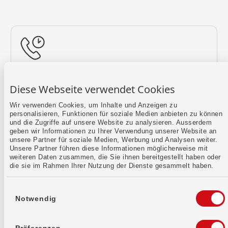
Rückruf vereinbaren
Diese Webseite verwendet Cookies
Lass uns einen Termin finden.
Wir verwenden Cookies, um Inhalte und Anzeigen zu
personalisieren, Funktionen für soziale Medien anbieten zu können
Mehr erfahren
und die Zugriffe auf unsere Website zu analysieren. Ausserdem
geben wir Informationen zu Ihrer Verwendung unserer Website an
unsere Partner für soziale Medien, Werbung und Analysen weiter.
Unsere Partner führen diese Informationen möglicherweise mit
weiteren Daten zusammen, die Sie ihnen bereitgestellt haben oder
die sie im Rahmen Ihrer Nutzung der Dienste gesammelt haben.
Einwilligungsauswahl
Notwendig
Kontaktformular
Sende uns dein Anliegen per E-Mail.
Präferenzen