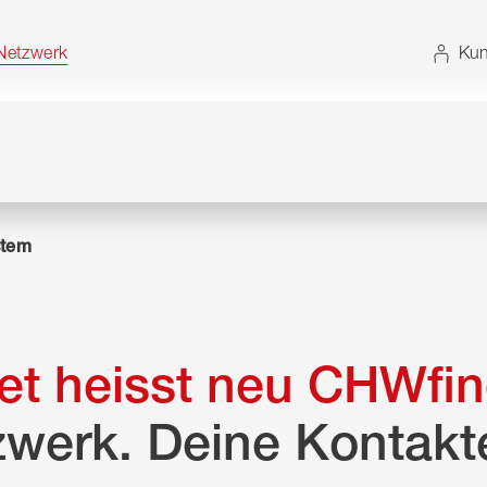
t. Alternativ können Sie die Sitemap ohne JavaScript
etzwerk
Kun
tem
t heisst neu CHWfin
zwerk. Deine Kontakt