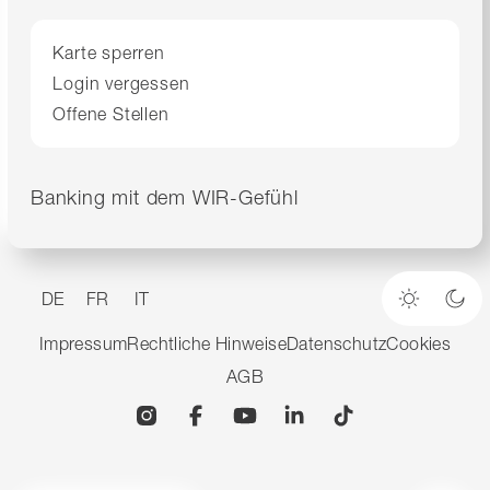
Karte sperren
Login vergessen
Offene Stellen
Banking mit dem WIR-Gefühl
DE
FR
IT
Heller M
Dun
Impressum
Rechtliche Hinweise
Datenschutz
Cookies
AGB
Instagram
Facebook
YouTube
Linkedin
TikTok