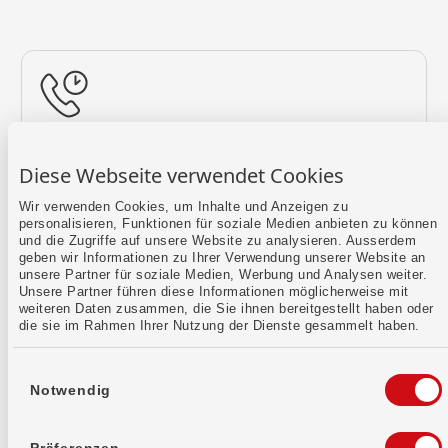
Rückruf vereinbaren
Diese Webseite verwendet Cookies
Lass uns einen Termin finden.
Wir verwenden Cookies, um Inhalte und Anzeigen zu
personalisieren, Funktionen für soziale Medien anbieten zu können
Mehr erfahren
und die Zugriffe auf unsere Website zu analysieren. Ausserdem
geben wir Informationen zu Ihrer Verwendung unserer Website an
unsere Partner für soziale Medien, Werbung und Analysen weiter.
Unsere Partner führen diese Informationen möglicherweise mit
weiteren Daten zusammen, die Sie ihnen bereitgestellt haben oder
die sie im Rahmen Ihrer Nutzung der Dienste gesammelt haben.
Einwilligungsauswahl
Notwendig
Kontaktformular
Sende uns dein Anliegen per E-Mail.
Präferenzen