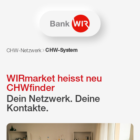
Zum Inhalt springen
Zur Sitemap navigieren
Zum Navigieren dieser Seite wird JavaScript benötigt. Alte
CHW-System
CHW-Netzwerk
WIRmarket heisst neu
CHWfinder
Dein Netzwerk. Deine
Kontakte.