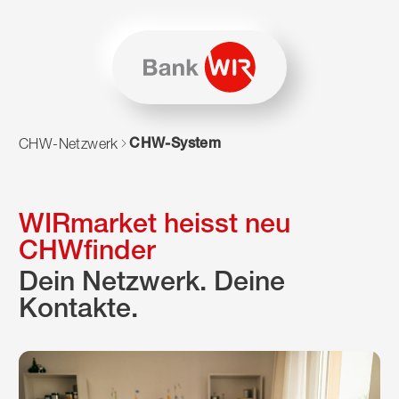
Zum Inhalt springen
Zur Sitemap navigieren
Zum Navigieren dieser Seite wird JavaScript benötigt. Alte
CHW-System
CHW-Netzwerk
WIRmarket heisst neu
CHWfinder
Dein Netzwerk. Deine
Kontakte.