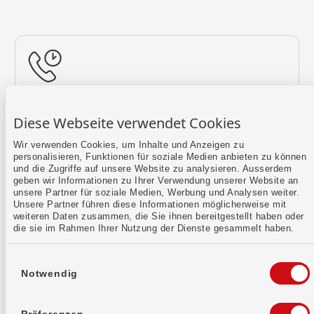
Rückruf vereinbaren
Diese Webseite verwendet Cookies
Lass uns einen Termin finden.
Wir verwenden Cookies, um Inhalte und Anzeigen zu
personalisieren, Funktionen für soziale Medien anbieten zu können
Mehr erfahren
und die Zugriffe auf unsere Website zu analysieren. Ausserdem
geben wir Informationen zu Ihrer Verwendung unserer Website an
unsere Partner für soziale Medien, Werbung und Analysen weiter.
Unsere Partner führen diese Informationen möglicherweise mit
weiteren Daten zusammen, die Sie ihnen bereitgestellt haben oder
die sie im Rahmen Ihrer Nutzung der Dienste gesammelt haben.
Einwilligungsauswahl
Notwendig
Kontaktformular
Sende uns dein Anliegen per E-Mail.
Präferenzen