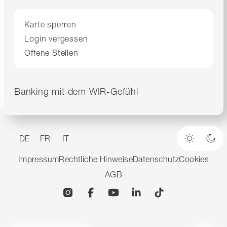
Karte sperren
Login vergessen
Offene Stellen
Banking mit dem WIR-Gefühl
DE
FR
IT
Heller M
Dun
Impressum
Rechtliche Hinweise
Datenschutz
Cookies
AGB
Instagram
Facebook
YouTube
Linkedin
TikTok