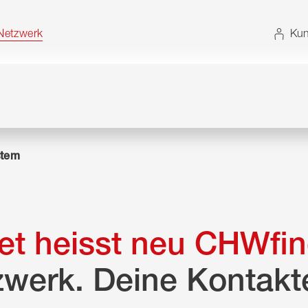
t. Alternativ können Sie die Sitemap ohne JavaScript
etzwerk
Kun
tem
t heisst neu CHWfin
zwerk. Deine Kontakt