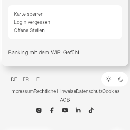
Karte sperren
Login vergessen
Offene Stellen
Banking mit dem WIR-Gefühl
DE
FR
IT
Heller M
Dun
Impressum
Rechtliche Hinweise
Datenschutz
Cookies
AGB
Instagram
Facebook
YouTube
Linkedin
TikTok