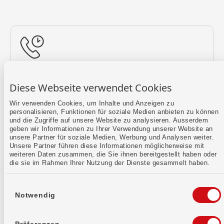
Rückruf vereinbaren
Diese Webseite verwendet Cookies
Lass uns einen Termin finden.
Wir verwenden Cookies, um Inhalte und Anzeigen zu
personalisieren, Funktionen für soziale Medien anbieten zu können
Mehr erfahren
und die Zugriffe auf unsere Website zu analysieren. Ausserdem
geben wir Informationen zu Ihrer Verwendung unserer Website an
unsere Partner für soziale Medien, Werbung und Analysen weiter.
Unsere Partner führen diese Informationen möglicherweise mit
weiteren Daten zusammen, die Sie ihnen bereitgestellt haben oder
die sie im Rahmen Ihrer Nutzung der Dienste gesammelt haben.
Einwilligungsauswahl
Notwendig
Kontaktformular
Sende uns dein Anliegen per E-Mail.
Präferenzen