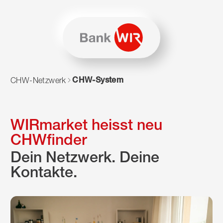
Zum Inhalt springen
Zur Sitemap navigieren
Zum Navigieren dieser Seite wird JavaScript benötigt. Alte
CHW-System
CHW-Netzwerk
WIRmarket heisst neu
CHWfinder
Dein Netzwerk. Deine
Kontakte.