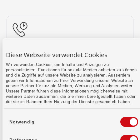
Rückruf vereinbaren
Diese Webseite verwendet Cookies
Lass uns einen Termin finden.
Wir verwenden Cookies, um Inhalte und Anzeigen zu
personalisieren, Funktionen für soziale Medien anbieten zu können
Mehr erfahren
und die Zugriffe auf unsere Website zu analysieren. Ausserdem
geben wir Informationen zu Ihrer Verwendung unserer Website an
unsere Partner für soziale Medien, Werbung und Analysen weiter.
Unsere Partner führen diese Informationen möglicherweise mit
weiteren Daten zusammen, die Sie ihnen bereitgestellt haben oder
die sie im Rahmen Ihrer Nutzung der Dienste gesammelt haben.
Einwilligungsauswahl
Notwendig
Kontaktformular
Sende uns dein Anliegen per E-Mail.
Präferenzen