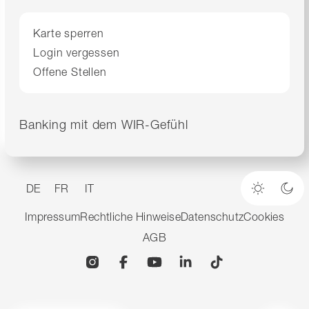
Karte sperren
Login vergessen
Offene Stellen
Banking mit dem WIR-Gefühl
DE
FR
IT
Heller M
Dun
Impressum
Rechtliche Hinweise
Datenschutz
Cookies
AGB
Instagram
Facebook
YouTube
Linkedin
TikTok