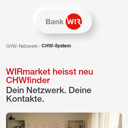
Zum Inhalt springen
Zur Sitemap navigieren
Zum Navigieren dieser Seite wird JavaScript benötigt. Alte
CHW-System
CHW-Netzwerk
WIRmarket heisst neu
CHWfinder
Dein Netzwerk. Deine
Kontakte.