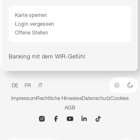
Karte sperren
Login vergessen
Offene Stellen
Banking mit dem WIR-Gefühl
DE
FR
IT
Heller M
Dun
Impressum
Rechtliche Hinweise
Datenschutz
Cookies
AGB
Instagram
Facebook
YouTube
Linkedin
TikTok