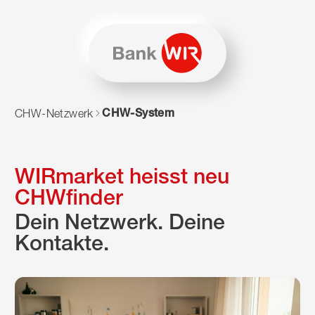
Zum Inhalt springen
Zur Sitemap navigieren
Zum Navigieren dieser Seite wird JavaScript benötigt. Alte
CHW-System
CHW-Netzwerk
WIRmarket heisst neu
CHWfinder
Dein Netzwerk. Deine
Kontakte.