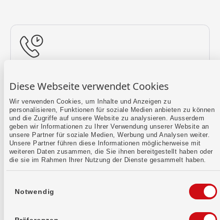
Rückruf vereinbaren
Diese Webseite verwendet Cookies
Lass uns einen Termin finden.
Wir verwenden Cookies, um Inhalte und Anzeigen zu
personalisieren, Funktionen für soziale Medien anbieten zu können
Mehr erfahren
und die Zugriffe auf unsere Website zu analysieren. Ausserdem
geben wir Informationen zu Ihrer Verwendung unserer Website an
unsere Partner für soziale Medien, Werbung und Analysen weiter.
Unsere Partner führen diese Informationen möglicherweise mit
weiteren Daten zusammen, die Sie ihnen bereitgestellt haben oder
die sie im Rahmen Ihrer Nutzung der Dienste gesammelt haben.
Einwilligungsauswahl
Notwendig
Kontaktformular
Sende uns dein Anliegen per E-Mail.
Präferenzen