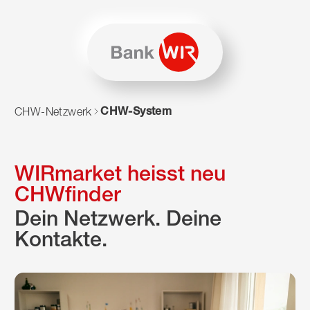
Zum Inhalt springen
Zur Sitemap navigieren
Zum Navigieren dieser Seite wird JavaScript benötigt. Alte
CHW-System
CHW-Netzwerk
WIRmarket heisst neu
CHWfinder
Dein Netzwerk. Deine
Kontakte.