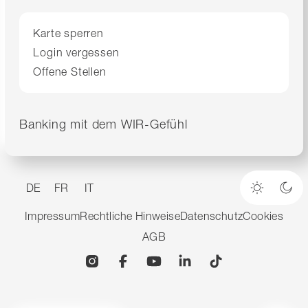
Karte sperren
Login vergessen
Offene Stellen
Banking mit dem WIR-Gefühl
DE
FR
IT
Heller M
Dun
Impressum
Rechtliche Hinweise
Datenschutz
Cookies
AGB
Instagram
Facebook
YouTube
Linkedin
TikTok