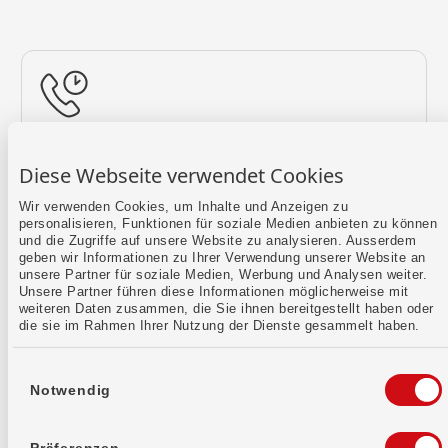
Rückruf vereinbaren
Diese Webseite verwendet Cookies
Lass uns einen Termin finden.
Wir verwenden Cookies, um Inhalte und Anzeigen zu
personalisieren, Funktionen für soziale Medien anbieten zu können
Mehr erfahren
und die Zugriffe auf unsere Website zu analysieren. Ausserdem
geben wir Informationen zu Ihrer Verwendung unserer Website an
unsere Partner für soziale Medien, Werbung und Analysen weiter.
Unsere Partner führen diese Informationen möglicherweise mit
weiteren Daten zusammen, die Sie ihnen bereitgestellt haben oder
die sie im Rahmen Ihrer Nutzung der Dienste gesammelt haben.
Einwilligungsauswahl
Notwendig
Kontaktformular
Sende uns dein Anliegen per E-Mail.
Präferenzen