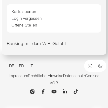
Karte sperren
Login vergessen
Offene Stellen
Banking mit dem WIR-Gefühl
DE
FR
IT
Heller M
Dun
Impressum
Rechtliche Hinweise
Datenschutz
Cookies
AGB
Instagram
Facebook
YouTube
Linkedin
TikTok