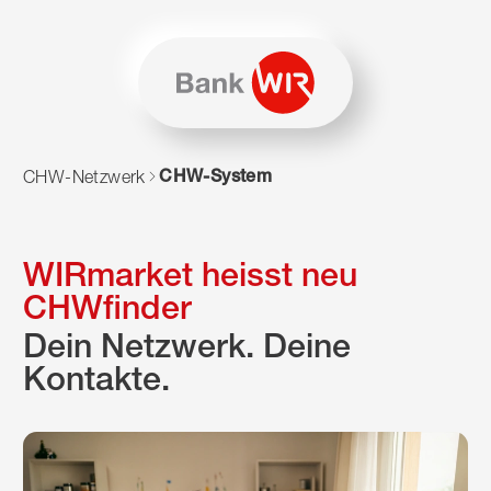
Zum Inhalt springen
Zur Sitemap navigieren
Zum Navigieren dieser Seite wird JavaScript benötigt. Alte
CHW-System
CHW-Netzwerk
WIRmarket heisst neu
CHWfinder
Dein Netzwerk. Deine
Kontakte.