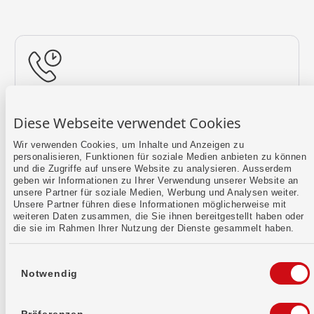
Rückruf vereinbaren
Diese Webseite verwendet Cookies
Lass uns einen Termin finden.
Wir verwenden Cookies, um Inhalte und Anzeigen zu
personalisieren, Funktionen für soziale Medien anbieten zu können
Mehr erfahren
und die Zugriffe auf unsere Website zu analysieren. Ausserdem
geben wir Informationen zu Ihrer Verwendung unserer Website an
unsere Partner für soziale Medien, Werbung und Analysen weiter.
Unsere Partner führen diese Informationen möglicherweise mit
weiteren Daten zusammen, die Sie ihnen bereitgestellt haben oder
die sie im Rahmen Ihrer Nutzung der Dienste gesammelt haben.
Einwilligungsauswahl
Notwendig
Kontaktformular
Sende uns dein Anliegen per E-Mail.
Präferenzen