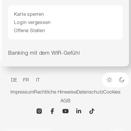
Karte sperren
Login vergessen
Offene Stellen
Banking mit dem WIR-Gefühl
DE
FR
IT
Heller M
Dun
Impressum
Rechtliche Hinweise
Datenschutz
Cookies
AGB
Instagram
Facebook
YouTube
Linkedin
TikTok