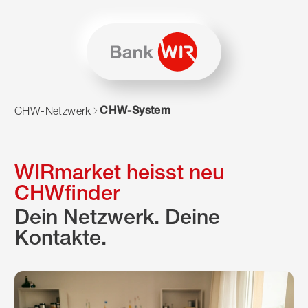
Zum Inhalt springen
Zur Sitemap navigieren
Zum Navigieren dieser Seite wird JavaScript benötigt. Alte
CHW-System
CHW-Netzwerk
WIRmarket heisst neu
CHWfinder
Dein Netzwerk. Deine
Kontakte.