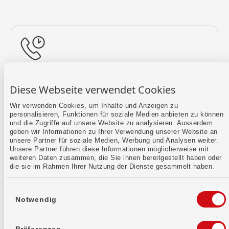
Rückruf vereinbaren
Diese Webseite verwendet Cookies
Lass uns einen Termin finden.
Wir verwenden Cookies, um Inhalte und Anzeigen zu
personalisieren, Funktionen für soziale Medien anbieten zu können
Mehr erfahren
und die Zugriffe auf unsere Website zu analysieren. Ausserdem
geben wir Informationen zu Ihrer Verwendung unserer Website an
unsere Partner für soziale Medien, Werbung und Analysen weiter.
Unsere Partner führen diese Informationen möglicherweise mit
weiteren Daten zusammen, die Sie ihnen bereitgestellt haben oder
die sie im Rahmen Ihrer Nutzung der Dienste gesammelt haben.
Einwilligungsauswahl
Notwendig
Kontaktformular
Sende uns dein Anliegen per E-Mail.
Präferenzen