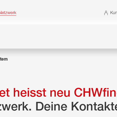
t. Alternativ können Sie die Sitemap ohne JavaScript
etzwerk
Kun
tem
t heisst neu CHWfin
zwerk. Deine Kontakt