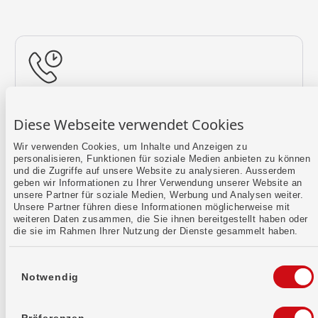
Rückruf vereinbaren
Diese Webseite verwendet Cookies
Lass uns einen Termin finden.
Wir verwenden Cookies, um Inhalte und Anzeigen zu
personalisieren, Funktionen für soziale Medien anbieten zu können
Mehr erfahren
und die Zugriffe auf unsere Website zu analysieren. Ausserdem
geben wir Informationen zu Ihrer Verwendung unserer Website an
unsere Partner für soziale Medien, Werbung und Analysen weiter.
Unsere Partner führen diese Informationen möglicherweise mit
weiteren Daten zusammen, die Sie ihnen bereitgestellt haben oder
die sie im Rahmen Ihrer Nutzung der Dienste gesammelt haben.
Einwilligungsauswahl
Notwendig
Kontaktformular
Sende uns dein Anliegen per E-Mail.
Präferenzen