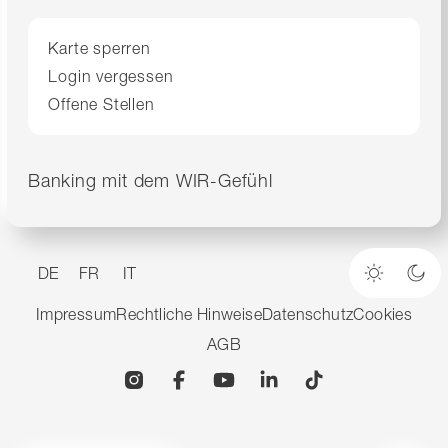
Karte sperren
Login vergessen
Offene Stellen
Banking mit dem WIR-Gefühl
DE
FR
IT
Heller M
Dun
Impressum
Rechtliche Hinweise
Datenschutz
Cookies
AGB
Instagram
Facebook
YouTube
Linkedin
TikTok