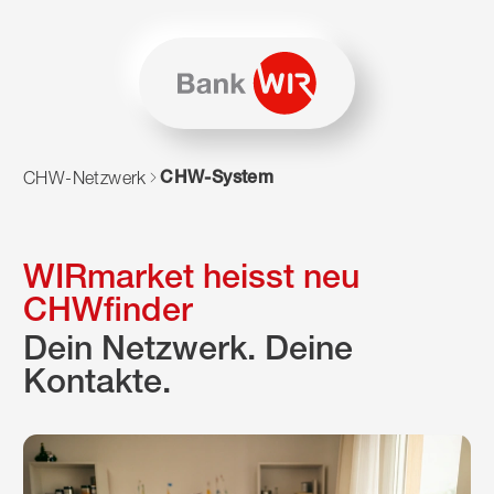
Zum Inhalt springen
Zur Sitemap navigieren
Zum Navigieren dieser Seite wird JavaScript benötigt. Alte
CHW-System
CHW-Netzwerk
WIRmarket heisst neu
CHWfinder
Dein Netzwerk. Deine
Kontakte.