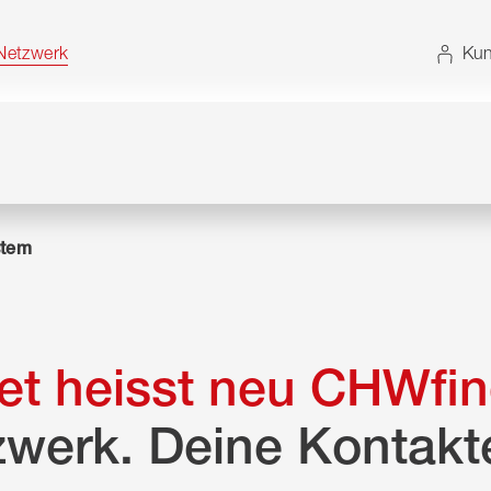
t. Alternativ können Sie die Sitemap ohne JavaScript
etzwerk
Kun
tem
t heisst neu CHWfin
zwerk. Deine Kontakt