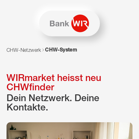
Zum Inhalt springen
Zur Sitemap navigieren
Zum Navigieren dieser Seite wird JavaScript benötigt. Alte
CHW-System
CHW-Netzwerk
WIRmarket heisst neu
CHWfinder
Dein Netzwerk. Deine
Kontakte.