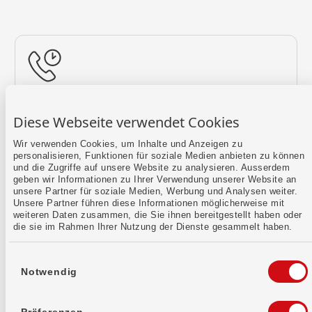
Rückruf vereinbaren
Diese Webseite verwendet Cookies
Lass uns einen Termin finden.
Wir verwenden Cookies, um Inhalte und Anzeigen zu
personalisieren, Funktionen für soziale Medien anbieten zu können
Mehr erfahren
und die Zugriffe auf unsere Website zu analysieren. Ausserdem
geben wir Informationen zu Ihrer Verwendung unserer Website an
unsere Partner für soziale Medien, Werbung und Analysen weiter.
Unsere Partner führen diese Informationen möglicherweise mit
weiteren Daten zusammen, die Sie ihnen bereitgestellt haben oder
die sie im Rahmen Ihrer Nutzung der Dienste gesammelt haben.
Einwilligungsauswahl
Notwendig
Kontaktformular
Sende uns dein Anliegen per E-Mail.
Präferenzen