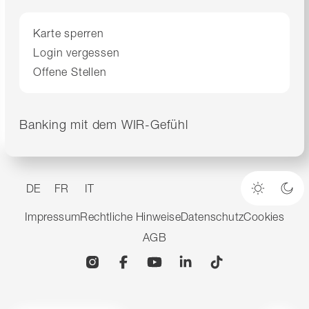
Karte sperren
Login vergessen
Offene Stellen
Banking mit dem WIR-Gefühl
DE
FR
IT
Heller M
Dun
Impressum
Rechtliche Hinweise
Datenschutz
Cookies
AGB
Instagram
Facebook
YouTube
Linkedin
TikTok