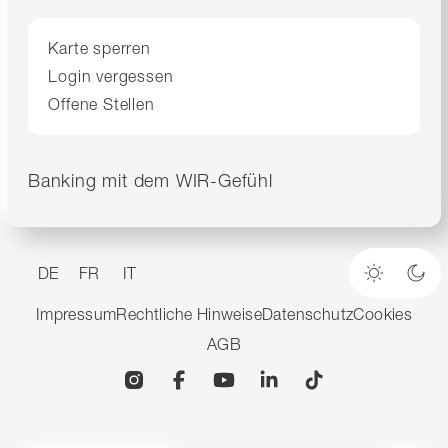
Karte sperren
Login vergessen
Offene Stellen
Banking mit dem WIR-Gefühl
DE
FR
IT
Heller M
Dun
Impressum
Rechtliche Hinweise
Datenschutz
Cookies
AGB
Instagram
Facebook
YouTube
Linkedin
TikTok