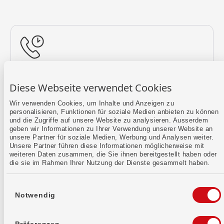
Rückruf vereinbaren
Diese Webseite verwendet Cookies
Lass uns einen Termin finden.
Wir verwenden Cookies, um Inhalte und Anzeigen zu
personalisieren, Funktionen für soziale Medien anbieten zu können
Mehr erfahren
und die Zugriffe auf unsere Website zu analysieren. Ausserdem
geben wir Informationen zu Ihrer Verwendung unserer Website an
unsere Partner für soziale Medien, Werbung und Analysen weiter.
Unsere Partner führen diese Informationen möglicherweise mit
weiteren Daten zusammen, die Sie ihnen bereitgestellt haben oder
die sie im Rahmen Ihrer Nutzung der Dienste gesammelt haben.
Einwilligungsauswahl
Notwendig
Kontaktformular
Sende uns dein Anliegen per E-Mail.
Präferenzen