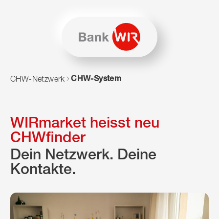
Zum Inhalt springen
Zur Sitemap navigieren
Zum Navigieren dieser Seite wird JavaScript benötigt. Alte
CHW-System
CHW-Netzwerk
WIRmarket heisst neu
CHWfinder
Dein Netzwerk. Deine
Kontakte.