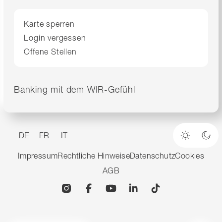
Karte sperren
Login vergessen
Offene Stellen
Banking mit dem WIR-Gefühl
DE
FR
IT
Heller M
Dun
Impressum
Rechtliche Hinweise
Datenschutz
Cookies
AGB
Instagram
Facebook
YouTube
Linkedin
TikTok