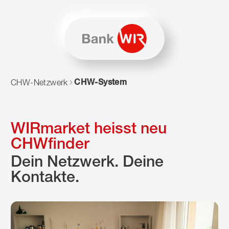
Zum Inhalt springen
Zur Sitemap navigieren
Zum Navigieren dieser Seite wird JavaScript benötigt. Alte
CHW-System
CHW-Netzwerk
WIRmarket heisst neu
CHWfinder
Dein Netzwerk. Deine
Kontakte.