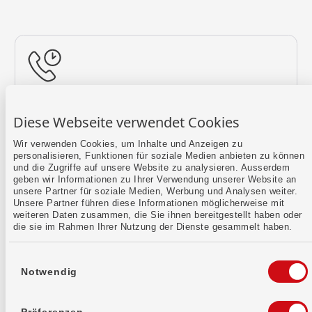
Rückruf vereinbaren
Diese Webseite verwendet Cookies
Lass uns einen Termin finden.
Wir verwenden Cookies, um Inhalte und Anzeigen zu
personalisieren, Funktionen für soziale Medien anbieten zu können
Mehr erfahren
und die Zugriffe auf unsere Website zu analysieren. Ausserdem
geben wir Informationen zu Ihrer Verwendung unserer Website an
unsere Partner für soziale Medien, Werbung und Analysen weiter.
Unsere Partner führen diese Informationen möglicherweise mit
weiteren Daten zusammen, die Sie ihnen bereitgestellt haben oder
die sie im Rahmen Ihrer Nutzung der Dienste gesammelt haben.
Einwilligungsauswahl
Notwendig
Kontaktformular
Sende uns dein Anliegen per E-Mail.
Präferenzen