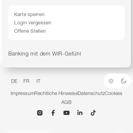
Karte sperren
Login vergessen
Offene Stellen
Banking mit dem WIR-Gefühl
DE
FR
IT
Heller M
Dun
Impressum
Rechtliche Hinweise
Datenschutz
Cookies
AGB
Instagram
Facebook
YouTube
Linkedin
TikTok