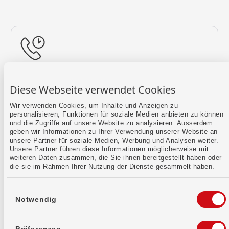
Rückruf vereinbaren
Diese Webseite verwendet Cookies
Lass uns einen Termin finden.
Wir verwenden Cookies, um Inhalte und Anzeigen zu
personalisieren, Funktionen für soziale Medien anbieten zu können
Mehr erfahren
und die Zugriffe auf unsere Website zu analysieren. Ausserdem
geben wir Informationen zu Ihrer Verwendung unserer Website an
unsere Partner für soziale Medien, Werbung und Analysen weiter.
Unsere Partner führen diese Informationen möglicherweise mit
weiteren Daten zusammen, die Sie ihnen bereitgestellt haben oder
die sie im Rahmen Ihrer Nutzung der Dienste gesammelt haben.
Einwilligungsauswahl
Notwendig
Kontaktformular
Sende uns dein Anliegen per E-Mail.
Präferenzen