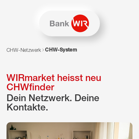
Zum Inhalt springen
Zur Sitemap navigieren
Zum Navigieren dieser Seite wird JavaScript benötigt. Alte
CHW-System
CHW-Netzwerk
WIRmarket heisst neu
CHWfinder
Dein Netzwerk. Deine
Kontakte.