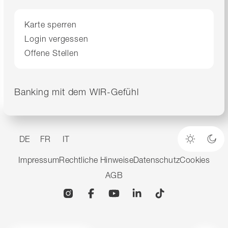
Karte sperren
Login vergessen
Offene Stellen
Banking mit dem WIR-Gefühl
DE
FR
IT
Heller M
Dun
Impressum
Rechtliche Hinweise
Datenschutz
Cookies
AGB
Instagram
Facebook
YouTube
Linkedin
TikTok