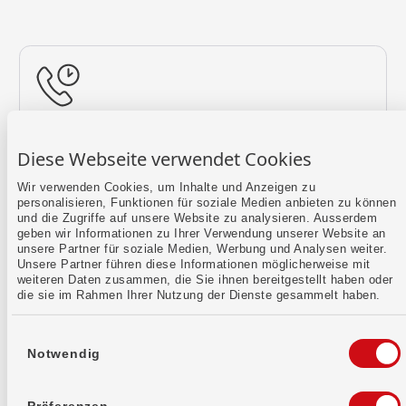
Rückruf vereinbaren
Diese Webseite verwendet Cookies
Lass uns einen Termin finden.
Wir verwenden Cookies, um Inhalte und Anzeigen zu
personalisieren, Funktionen für soziale Medien anbieten zu können
Mehr erfahren
und die Zugriffe auf unsere Website zu analysieren. Ausserdem
geben wir Informationen zu Ihrer Verwendung unserer Website an
unsere Partner für soziale Medien, Werbung und Analysen weiter.
Unsere Partner führen diese Informationen möglicherweise mit
weiteren Daten zusammen, die Sie ihnen bereitgestellt haben oder
die sie im Rahmen Ihrer Nutzung der Dienste gesammelt haben.
Einwilligungsauswahl
Notwendig
Kontaktformular
Sende uns dein Anliegen per E-Mail.
Präferenzen