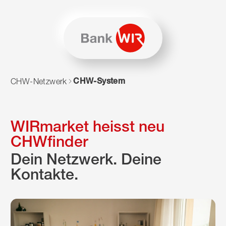
Zum Inhalt springen
Zur Sitemap navigieren
Zum Navigieren dieser Seite wird JavaScript benötigt. Alte
CHW-System
CHW-Netzwerk
WIRmarket heisst neu
CHWfinder
Dein Netzwerk. Deine
Kontakte.