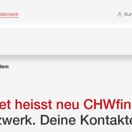
t. Alternativ können Sie die Sitemap ohne JavaScript
etzwerk
Kun
tem
t heisst neu CHWfin
zwerk. Deine Kontakt