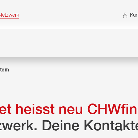
t. Alternativ können Sie die Sitemap ohne JavaScript
etzwerk
Kun
tem
t heisst neu CHWfin
zwerk. Deine Kontakt