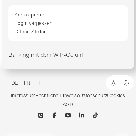
Karte sperren
Login vergessen
Offene Stellen
Banking mit dem WIR-Gefühl
DE
FR
IT
Heller M
Dun
Impressum
Rechtliche Hinweise
Datenschutz
Cookies
AGB
Instagram
Facebook
YouTube
Linkedin
TikTok