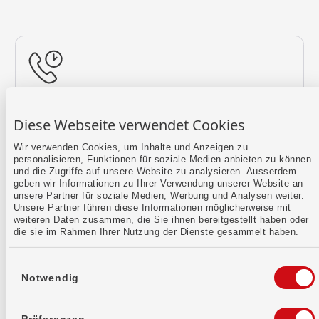
Rückruf vereinbaren
Diese Webseite verwendet Cookies
Lass uns einen Termin finden.
Wir verwenden Cookies, um Inhalte und Anzeigen zu
personalisieren, Funktionen für soziale Medien anbieten zu können
Mehr erfahren
und die Zugriffe auf unsere Website zu analysieren. Ausserdem
geben wir Informationen zu Ihrer Verwendung unserer Website an
unsere Partner für soziale Medien, Werbung und Analysen weiter.
Unsere Partner führen diese Informationen möglicherweise mit
weiteren Daten zusammen, die Sie ihnen bereitgestellt haben oder
die sie im Rahmen Ihrer Nutzung der Dienste gesammelt haben.
Einwilligungsauswahl
Notwendig
Kontaktformular
Sende uns dein Anliegen per E-Mail.
Präferenzen