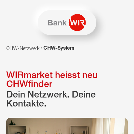
Zum Inhalt springen
Zur Sitemap navigieren
Zum Navigieren dieser Seite wird JavaScript benötigt. Alte
CHW-System
CHW-Netzwerk
WIRmarket heisst neu
CHWfinder
Dein Netzwerk. Deine
Kontakte.