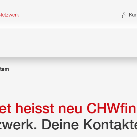
t. Alternativ können Sie die Sitemap ohne JavaScript
etzwerk
Kun
tem
t heisst neu CHWfin
zwerk. Deine Kontakt