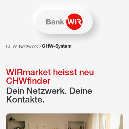
Zum Inhalt springen
Zur Sitemap navigieren
Zum Navigieren dieser Seite wird JavaScript benötigt. Alte
CHW-System
CHW-Netzwerk
WIRmarket heisst neu
CHWfinder
Dein Netzwerk. Deine
Kontakte.