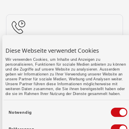
Rückruf vereinbaren
Diese Webseite verwendet Cookies
Lass uns einen Termin finden.
Wir verwenden Cookies, um Inhalte und Anzeigen zu
personalisieren, Funktionen für soziale Medien anbieten zu können
Mehr erfahren
und die Zugriffe auf unsere Website zu analysieren. Ausserdem
geben wir Informationen zu Ihrer Verwendung unserer Website an
unsere Partner für soziale Medien, Werbung und Analysen weiter.
Unsere Partner führen diese Informationen möglicherweise mit
weiteren Daten zusammen, die Sie ihnen bereitgestellt haben oder
die sie im Rahmen Ihrer Nutzung der Dienste gesammelt haben.
Einwilligungsauswahl
Notwendig
Kontaktformular
Sende uns dein Anliegen per E-Mail.
Präferenzen