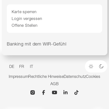
Karte sperren
Login vergessen
Offene Stellen
Banking mit dem WIR-Gefühl
DE
FR
IT
Heller M
Dun
Impressum
Rechtliche Hinweise
Datenschutz
Cookies
AGB
Instagram
Facebook
YouTube
Linkedin
TikTok