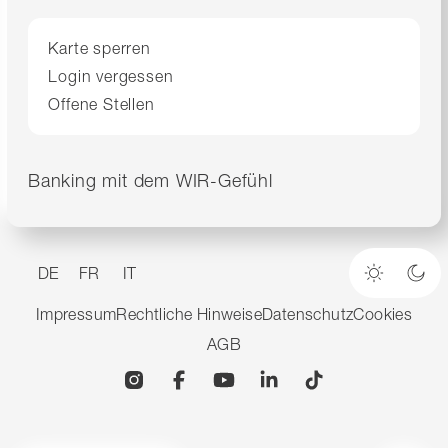
Karte sperren
Login vergessen
Offene Stellen
Banking mit dem WIR-Gefühl
DE
FR
IT
Heller M
Dun
Impressum
Rechtliche Hinweise
Datenschutz
Cookies
AGB
Instagram
Facebook
YouTube
Linkedin
TikTok