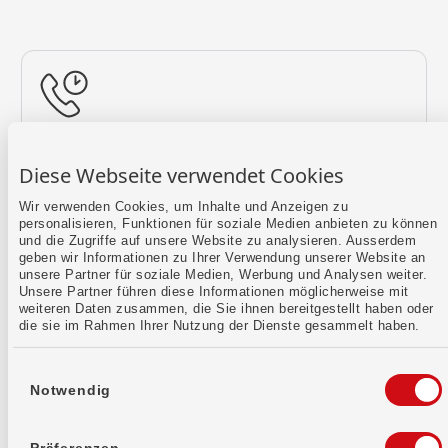
Rückruf vereinbaren
Diese Webseite verwendet Cookies
Lass uns einen Termin finden.
Wir verwenden Cookies, um Inhalte und Anzeigen zu
personalisieren, Funktionen für soziale Medien anbieten zu können
Mehr erfahren
und die Zugriffe auf unsere Website zu analysieren. Ausserdem
geben wir Informationen zu Ihrer Verwendung unserer Website an
unsere Partner für soziale Medien, Werbung und Analysen weiter.
Unsere Partner führen diese Informationen möglicherweise mit
weiteren Daten zusammen, die Sie ihnen bereitgestellt haben oder
die sie im Rahmen Ihrer Nutzung der Dienste gesammelt haben.
Einwilligungsauswahl
Notwendig
Kontaktformular
Sende uns dein Anliegen per E-Mail.
Präferenzen