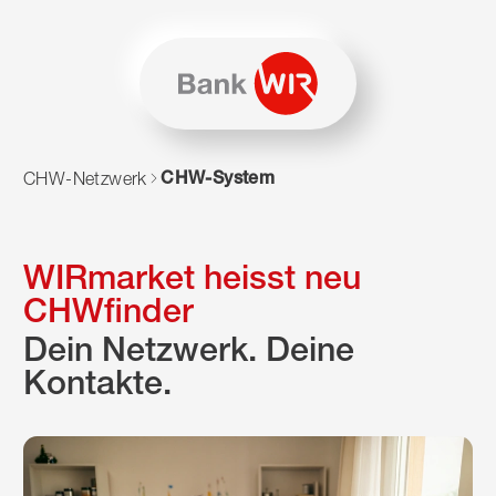
Zum Inhalt springen
Zur Sitemap navigieren
Zum Navigieren dieser Seite wird JavaScript benötigt. Alte
CHW-System
CHW-Netzwerk
WIRmarket heisst neu
CHWfinder
Dein Netzwerk. Deine
Kontakte.