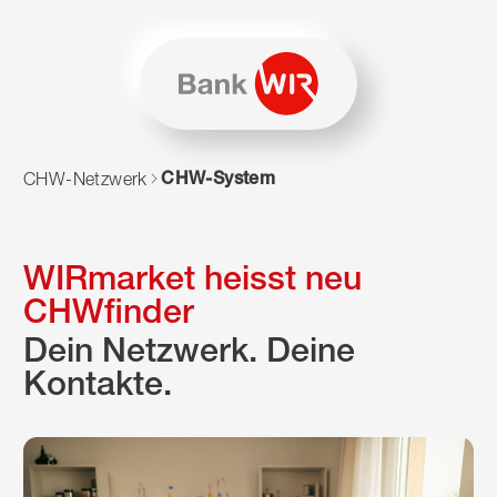
Zum Inhalt springen
Zur Sitemap navigieren
Zum Navigieren dieser Seite wird JavaScript benötigt. Alte
CHW-System
CHW-Netzwerk
WIRmarket heisst neu
CHWfinder
Dein Netzwerk. Deine
Kontakte.