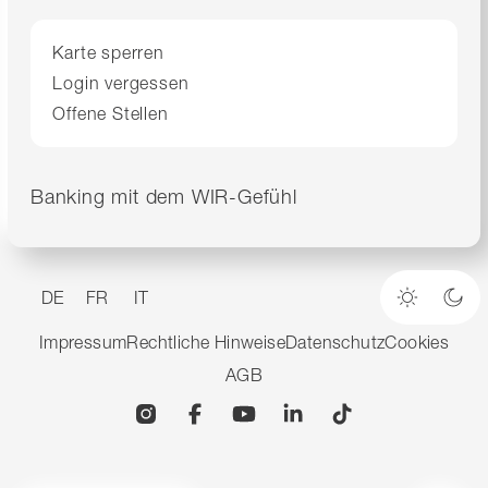
Karte sperren
Login vergessen
Offene Stellen
Banking mit dem WIR-Gefühl
DE
FR
IT
Heller M
Dun
Impressum
Rechtliche Hinweise
Datenschutz
Cookies
AGB
Instagram
Facebook
YouTube
Linkedin
TikTok