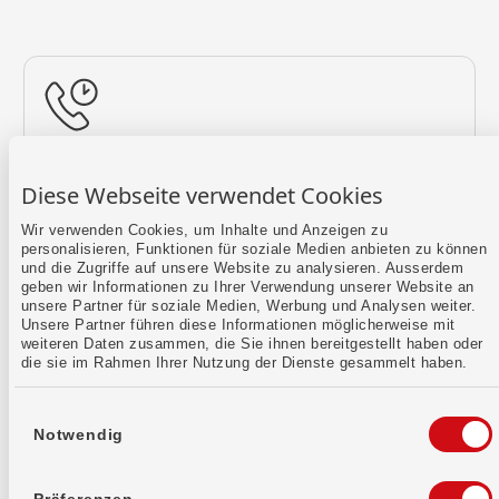
Rückruf vereinbaren
Diese Webseite verwendet Cookies
Lass uns einen Termin finden.
Wir verwenden Cookies, um Inhalte und Anzeigen zu
personalisieren, Funktionen für soziale Medien anbieten zu können
Mehr erfahren
und die Zugriffe auf unsere Website zu analysieren. Ausserdem
geben wir Informationen zu Ihrer Verwendung unserer Website an
unsere Partner für soziale Medien, Werbung und Analysen weiter.
Unsere Partner führen diese Informationen möglicherweise mit
weiteren Daten zusammen, die Sie ihnen bereitgestellt haben oder
die sie im Rahmen Ihrer Nutzung der Dienste gesammelt haben.
Einwilligungsauswahl
Notwendig
Kontaktformular
Sende uns dein Anliegen per E-Mail.
Präferenzen