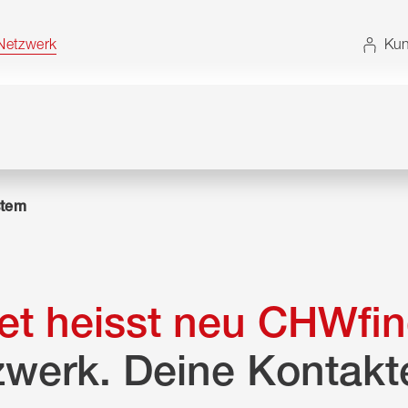
t. Alternativ können Sie die Sitemap ohne JavaScript
etzwerk
Kun
tem
t heisst neu CHWfin
zwerk. Deine Kontakt