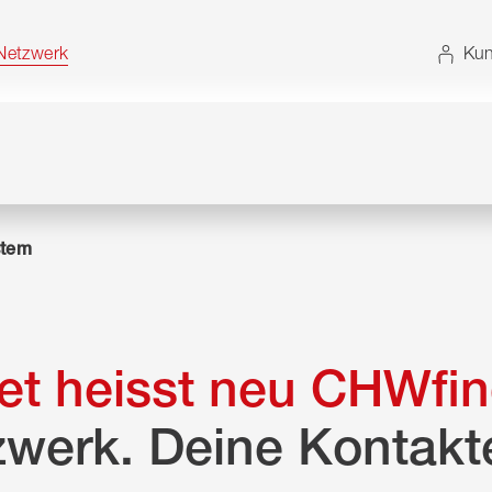
t. Alternativ können Sie die Sitemap ohne JavaScript
etzwerk
Kun
tem
t heisst neu CHWfin
zwerk. Deine Kontakt