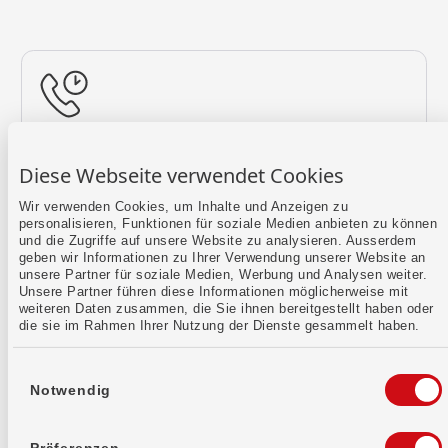
Rückruf vereinbaren
Diese Webseite verwendet Cookies
Lass uns einen Termin finden.
Wir verwenden Cookies, um Inhalte und Anzeigen zu
personalisieren, Funktionen für soziale Medien anbieten zu können
Mehr erfahren
und die Zugriffe auf unsere Website zu analysieren. Ausserdem
geben wir Informationen zu Ihrer Verwendung unserer Website an
unsere Partner für soziale Medien, Werbung und Analysen weiter.
Unsere Partner führen diese Informationen möglicherweise mit
weiteren Daten zusammen, die Sie ihnen bereitgestellt haben oder
die sie im Rahmen Ihrer Nutzung der Dienste gesammelt haben.
Einwilligungsauswahl
Notwendig
Kontaktformular
Sende uns dein Anliegen per E-Mail.
Präferenzen