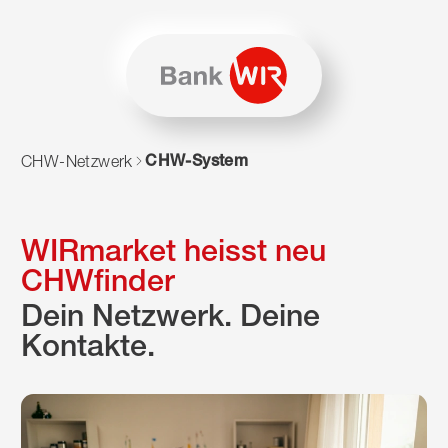
Zum Inhalt springen
Zur Sitemap navigieren
Zum Navigieren dieser Seite wird JavaScript benötigt. Alte
CHW-System
CHW-Netzwerk
WIRmarket heisst neu
CHWfinder
Dein Netzwerk. Deine
Kontakte.