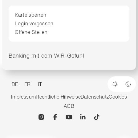
Karte sperren
Login vergessen
Offene Stellen
Banking mit dem WIR-Gefühl
DE
FR
IT
Heller M
Dun
Impressum
Rechtliche Hinweise
Datenschutz
Cookies
AGB
Instagram
Facebook
YouTube
Linkedin
TikTok