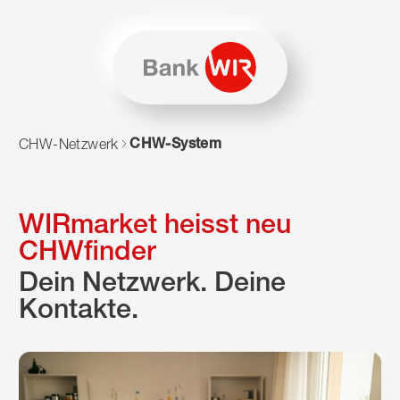
Zum Inhalt springen
Zur Sitemap navigieren
Zum Navigieren dieser Seite wird JavaScript benötigt. Alte
CHW-System
CHW-Netzwerk
WIRmarket heisst neu
CHWfinder
Dein Netzwerk. Deine
Kontakte.