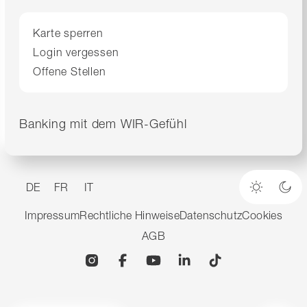
Karte sperren
Login vergessen
Offene Stellen
Banking mit dem WIR-Gefühl
DE
FR
IT
Heller M
Dun
Impressum
Rechtliche Hinweise
Datenschutz
Cookies
AGB
Instagram
Facebook
YouTube
Linkedin
TikTok