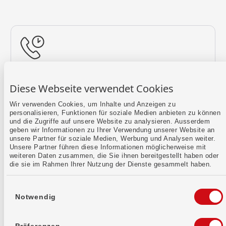
Rückruf vereinbaren
Diese Webseite verwendet Cookies
Lass uns einen Termin finden.
Wir verwenden Cookies, um Inhalte und Anzeigen zu
personalisieren, Funktionen für soziale Medien anbieten zu können
Mehr erfahren
und die Zugriffe auf unsere Website zu analysieren. Ausserdem
geben wir Informationen zu Ihrer Verwendung unserer Website an
unsere Partner für soziale Medien, Werbung und Analysen weiter.
Unsere Partner führen diese Informationen möglicherweise mit
weiteren Daten zusammen, die Sie ihnen bereitgestellt haben oder
die sie im Rahmen Ihrer Nutzung der Dienste gesammelt haben.
Einwilligungsauswahl
Notwendig
Kontaktformular
Sende uns dein Anliegen per E-Mail.
Präferenzen