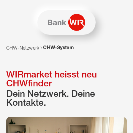
Zum Inhalt springen
Zur Sitemap navigieren
Zum Navigieren dieser Seite wird JavaScript benötigt. Alte
CHW-System
CHW-Netzwerk
WIRmarket heisst neu
CHWfinder
Dein Netzwerk. Deine
Kontakte.