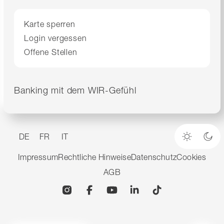
Karte sperren
Login vergessen
Offene Stellen
Banking mit dem WIR-Gefühl
DE
FR
IT
Heller M
Dun
Impressum
Rechtliche Hinweise
Datenschutz
Cookies
AGB
Instagram
Facebook
YouTube
Linkedin
TikTok