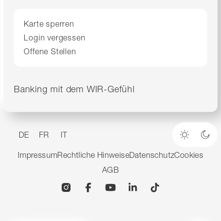
Karte sperren
Login vergessen
Offene Stellen
Banking mit dem WIR-Gefühl
DE
FR
IT
Heller M
Dun
Impressum
Rechtliche Hinweise
Datenschutz
Cookies
AGB
Instagram
Facebook
YouTube
Linkedin
TikTok