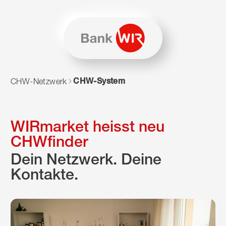
Zum Inhalt springen
Zur Sitemap navigieren
Zum Navigieren dieser Seite wird JavaScript benötigt. Alte
CHW-System
CHW-Netzwerk
WIRmarket heisst neu
CHWfinder
Dein Netzwerk. Deine
Kontakte.