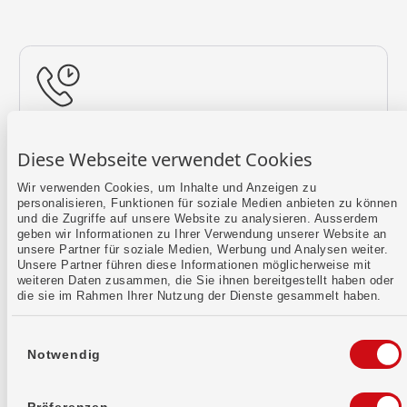
Rückruf vereinbaren
Diese Webseite verwendet Cookies
Lass uns einen Termin finden.
Wir verwenden Cookies, um Inhalte und Anzeigen zu
personalisieren, Funktionen für soziale Medien anbieten zu können
Mehr erfahren
und die Zugriffe auf unsere Website zu analysieren. Ausserdem
geben wir Informationen zu Ihrer Verwendung unserer Website an
unsere Partner für soziale Medien, Werbung und Analysen weiter.
Unsere Partner führen diese Informationen möglicherweise mit
weiteren Daten zusammen, die Sie ihnen bereitgestellt haben oder
die sie im Rahmen Ihrer Nutzung der Dienste gesammelt haben.
Einwilligungsauswahl
Notwendig
Kontaktformular
Sende uns dein Anliegen per E-Mail.
Präferenzen