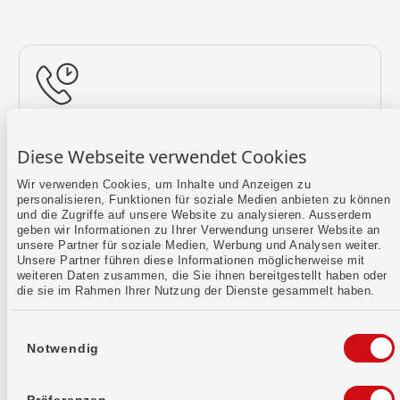
Rückruf vereinbaren
Diese Webseite verwendet Cookies
Lass uns einen Termin finden.
Wir verwenden Cookies, um Inhalte und Anzeigen zu
personalisieren, Funktionen für soziale Medien anbieten zu können
Mehr erfahren
und die Zugriffe auf unsere Website zu analysieren. Ausserdem
geben wir Informationen zu Ihrer Verwendung unserer Website an
unsere Partner für soziale Medien, Werbung und Analysen weiter.
Unsere Partner führen diese Informationen möglicherweise mit
weiteren Daten zusammen, die Sie ihnen bereitgestellt haben oder
die sie im Rahmen Ihrer Nutzung der Dienste gesammelt haben.
Einwilligungsauswahl
Notwendig
Kontaktformular
Sende uns dein Anliegen per E-Mail.
Präferenzen