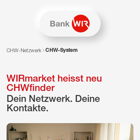
Zum Inhalt springen
Zur Sitemap navigieren
Zum Navigieren dieser Seite wird JavaScript benötigt. Alte
CHW-System
CHW-Netzwerk
WIRmarket heisst neu
CHWfinder
Dein Netzwerk. Deine
Kontakte.