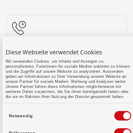
Rückruf vereinbaren
Diese Webseite verwendet Cookies
Lass uns einen Termin finden.
Wir verwenden Cookies, um Inhalte und Anzeigen zu
personalisieren, Funktionen für soziale Medien anbieten zu können
Mehr erfahren
und die Zugriffe auf unsere Website zu analysieren. Ausserdem
geben wir Informationen zu Ihrer Verwendung unserer Website an
unsere Partner für soziale Medien, Werbung und Analysen weiter.
Unsere Partner führen diese Informationen möglicherweise mit
weiteren Daten zusammen, die Sie ihnen bereitgestellt haben oder
die sie im Rahmen Ihrer Nutzung der Dienste gesammelt haben.
Einwilligungsauswahl
Notwendig
Kontaktformular
Sende uns dein Anliegen per E-Mail.
Präferenzen