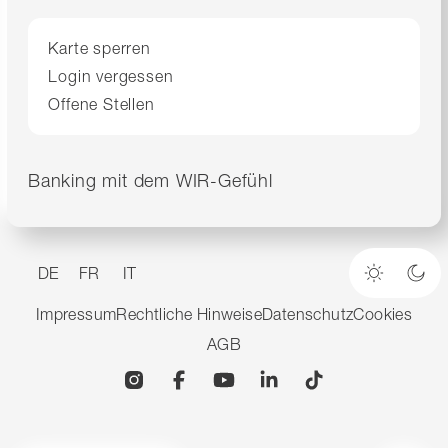
Karte sperren
Login vergessen
Offene Stellen
Banking mit dem WIR-Gefühl
DE
FR
IT
Heller M
Dun
Impressum
Rechtliche Hinweise
Datenschutz
Cookies
AGB
Instagram
Facebook
YouTube
Linkedin
TikTok