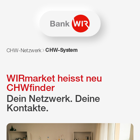
Zum Inhalt springen
Zur Sitemap navigieren
Zum Navigieren dieser Seite wird JavaScript benötigt. Alte
CHW-System
CHW-Netzwerk
WIRmarket heisst neu
CHWfinder
Dein Netzwerk. Deine
Kontakte.