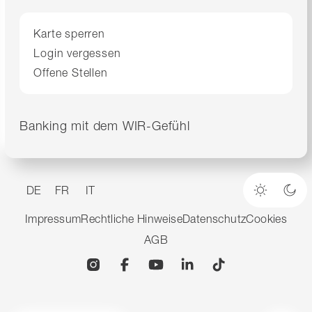
Karte sperren
Login vergessen
Offene Stellen
Banking mit dem WIR-Gefühl
DE
FR
IT
Heller M
Dun
Impressum
Rechtliche Hinweise
Datenschutz
Cookies
AGB
Instagram
Facebook
YouTube
Linkedin
TikTok