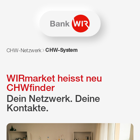
Zum Inhalt springen
Zur Sitemap navigieren
Zum Navigieren dieser Seite wird JavaScript benötigt. Alte
CHW-System
CHW-Netzwerk
WIRmarket heisst neu
CHWfinder
Dein Netzwerk. Deine
Kontakte.