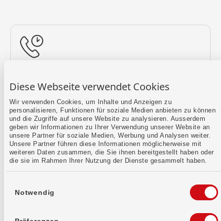
Rückruf vereinbaren
Diese Webseite verwendet Cookies
Lass uns einen Termin finden.
Wir verwenden Cookies, um Inhalte und Anzeigen zu
personalisieren, Funktionen für soziale Medien anbieten zu können
Mehr erfahren
und die Zugriffe auf unsere Website zu analysieren. Ausserdem
geben wir Informationen zu Ihrer Verwendung unserer Website an
unsere Partner für soziale Medien, Werbung und Analysen weiter.
Unsere Partner führen diese Informationen möglicherweise mit
weiteren Daten zusammen, die Sie ihnen bereitgestellt haben oder
die sie im Rahmen Ihrer Nutzung der Dienste gesammelt haben.
Einwilligungsauswahl
Notwendig
Kontaktformular
Sende uns dein Anliegen per E-Mail.
Präferenzen