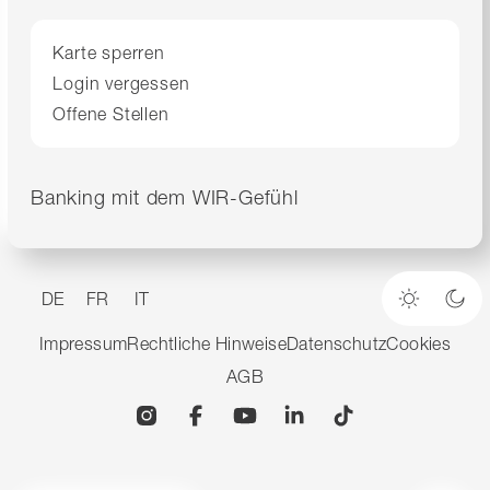
Karte sperren
Login vergessen
Offene Stellen
Banking mit dem WIR-Gefühl
DE
FR
IT
Heller M
Dun
Impressum
Rechtliche Hinweise
Datenschutz
Cookies
AGB
Instagram
Facebook
YouTube
Linkedin
TikTok