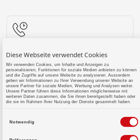
Rückruf vereinbaren
Diese Webseite verwendet Cookies
Lass uns einen Termin finden.
Wir verwenden Cookies, um Inhalte und Anzeigen zu
personalisieren, Funktionen für soziale Medien anbieten zu können
Mehr erfahren
und die Zugriffe auf unsere Website zu analysieren. Ausserdem
geben wir Informationen zu Ihrer Verwendung unserer Website an
unsere Partner für soziale Medien, Werbung und Analysen weiter.
Unsere Partner führen diese Informationen möglicherweise mit
weiteren Daten zusammen, die Sie ihnen bereitgestellt haben oder
die sie im Rahmen Ihrer Nutzung der Dienste gesammelt haben.
Einwilligungsauswahl
Notwendig
Kontaktformular
Sende uns dein Anliegen per E-Mail.
Präferenzen