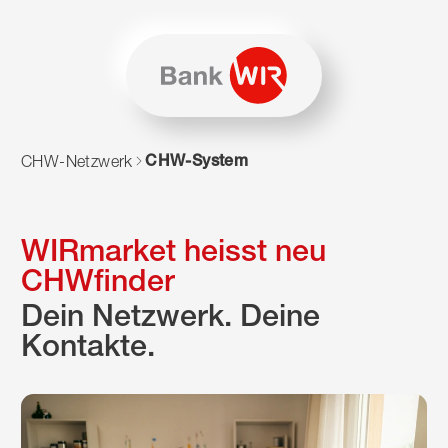
Zum Inhalt springen
Zur Sitemap navigieren
Zum Navigieren dieser Seite wird JavaScript benötigt. Alte
CHW-System
CHW-Netzwerk
WIRmarket heisst neu
CHWfinder
Dein Netzwerk. Deine
Kontakte.