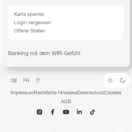
Karte sperren
Login vergessen
Offene Stellen
Banking mit dem WIR-Gefühl
DE
FR
IT
Heller M
Dun
Impressum
Rechtliche Hinweise
Datenschutz
Cookies
AGB
Instagram
Facebook
YouTube
Linkedin
TikTok