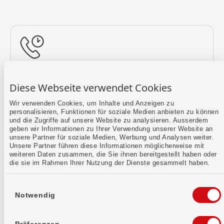
Rückruf vereinbaren
Diese Webseite verwendet Cookies
Lass uns einen Termin finden.
Wir verwenden Cookies, um Inhalte und Anzeigen zu
personalisieren, Funktionen für soziale Medien anbieten zu können
Mehr erfahren
und die Zugriffe auf unsere Website zu analysieren. Ausserdem
geben wir Informationen zu Ihrer Verwendung unserer Website an
unsere Partner für soziale Medien, Werbung und Analysen weiter.
Unsere Partner führen diese Informationen möglicherweise mit
weiteren Daten zusammen, die Sie ihnen bereitgestellt haben oder
die sie im Rahmen Ihrer Nutzung der Dienste gesammelt haben.
Einwilligungsauswahl
Notwendig
Kontaktformular
Sende uns dein Anliegen per E-Mail.
Präferenzen