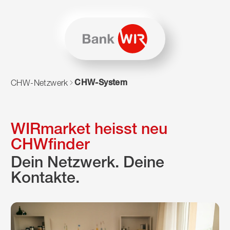
Zum Inhalt springen
Zur Sitemap navigieren
Zum Navigieren dieser Seite wird JavaScript benötigt. Alte
CHW-System
CHW-Netzwerk
WIRmarket heisst neu
CHWfinder
Dein Netzwerk. Deine
Kontakte.