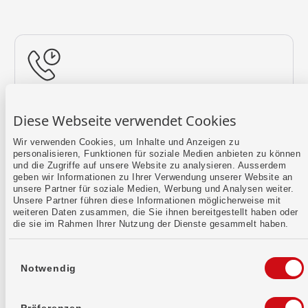
Rückruf vereinbaren
Diese Webseite verwendet Cookies
Lass uns einen Termin finden.
Wir verwenden Cookies, um Inhalte und Anzeigen zu
personalisieren, Funktionen für soziale Medien anbieten zu können
Mehr erfahren
und die Zugriffe auf unsere Website zu analysieren. Ausserdem
geben wir Informationen zu Ihrer Verwendung unserer Website an
unsere Partner für soziale Medien, Werbung und Analysen weiter.
Unsere Partner führen diese Informationen möglicherweise mit
weiteren Daten zusammen, die Sie ihnen bereitgestellt haben oder
die sie im Rahmen Ihrer Nutzung der Dienste gesammelt haben.
Einwilligungsauswahl
Notwendig
Kontaktformular
Sende uns dein Anliegen per E-Mail.
Präferenzen