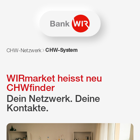
Zum Inhalt springen
Zur Sitemap navigieren
Zum Navigieren dieser Seite wird JavaScript benötigt. Alte
CHW-System
CHW-Netzwerk
WIRmarket heisst neu
CHWfinder
Dein Netzwerk. Deine
Kontakte.