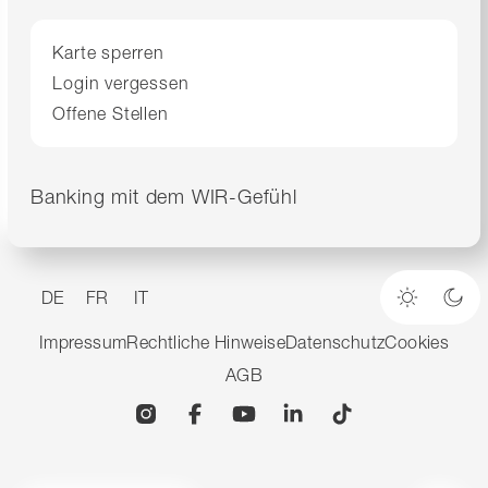
Karte sperren
Login vergessen
Offene Stellen
Banking mit dem WIR-Gefühl
DE
FR
IT
Heller M
Dun
Impressum
Rechtliche Hinweise
Datenschutz
Cookies
AGB
Instagram
Facebook
YouTube
Linkedin
TikTok