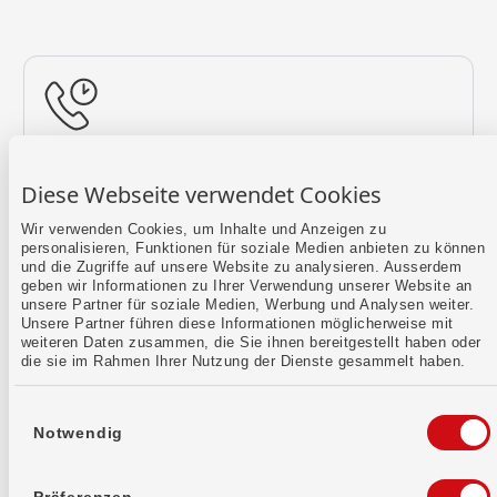
Rückruf vereinbaren
Diese Webseite verwendet Cookies
Lass uns einen Termin finden.
Wir verwenden Cookies, um Inhalte und Anzeigen zu
personalisieren, Funktionen für soziale Medien anbieten zu können
Mehr erfahren
und die Zugriffe auf unsere Website zu analysieren. Ausserdem
geben wir Informationen zu Ihrer Verwendung unserer Website an
unsere Partner für soziale Medien, Werbung und Analysen weiter.
Unsere Partner führen diese Informationen möglicherweise mit
weiteren Daten zusammen, die Sie ihnen bereitgestellt haben oder
die sie im Rahmen Ihrer Nutzung der Dienste gesammelt haben.
Einwilligungsauswahl
Notwendig
Kontaktformular
Sende uns dein Anliegen per E-Mail.
Präferenzen