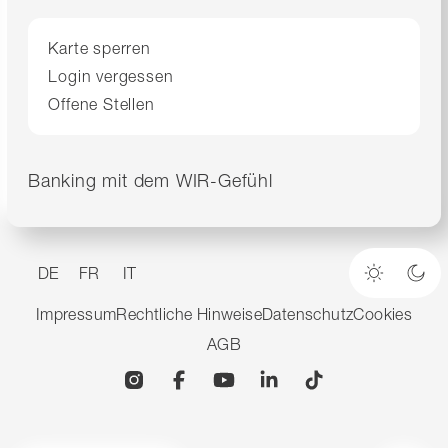
Karte sperren
Login vergessen
Offene Stellen
Banking mit dem WIR-Gefühl
DE
FR
IT
Heller M
Dun
Impressum
Rechtliche Hinweise
Datenschutz
Cookies
AGB
Instagram
Facebook
YouTube
Linkedin
TikTok