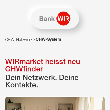
Zum Inhalt springen
Zur Sitemap navigieren
Zum Navigieren dieser Seite wird JavaScript benötigt. Alte
CHW-System
CHW-Netzwerk
WIRmarket heisst neu
CHWfinder
Dein Netzwerk. Deine
Kontakte.