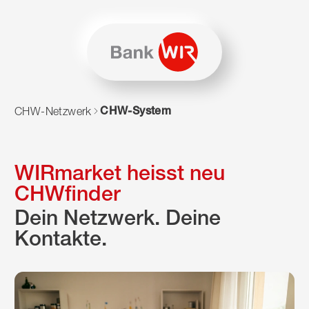
Zum Inhalt springen
Zur Sitemap navigieren
Zum Navigieren dieser Seite wird JavaScript benötigt. Alte
CHW-System
CHW-Netzwerk
WIRmarket heisst neu
CHWfinder
Dein Netzwerk. Deine
Kontakte.