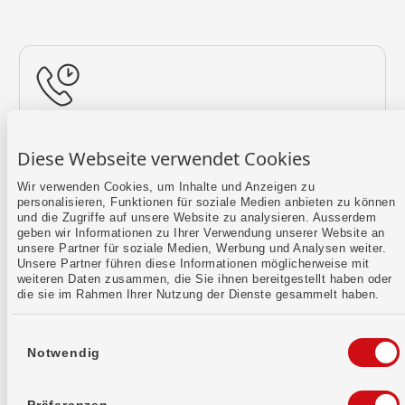
Rückruf vereinbaren
Diese Webseite verwendet Cookies
Lass uns einen Termin finden.
Wir verwenden Cookies, um Inhalte und Anzeigen zu
personalisieren, Funktionen für soziale Medien anbieten zu können
Mehr erfahren
und die Zugriffe auf unsere Website zu analysieren. Ausserdem
geben wir Informationen zu Ihrer Verwendung unserer Website an
unsere Partner für soziale Medien, Werbung und Analysen weiter.
Unsere Partner führen diese Informationen möglicherweise mit
weiteren Daten zusammen, die Sie ihnen bereitgestellt haben oder
die sie im Rahmen Ihrer Nutzung der Dienste gesammelt haben.
Einwilligungsauswahl
Notwendig
Kontaktformular
Sende uns dein Anliegen per E-Mail.
Präferenzen