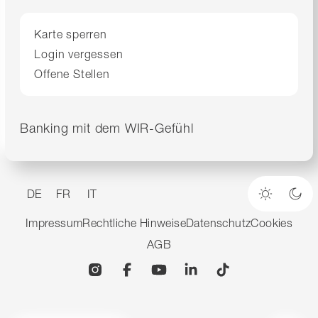
Karte sperren
Login vergessen
Offene Stellen
Banking mit dem WIR-Gefühl
DE
FR
IT
Heller M
Dun
Impressum
Rechtliche Hinweise
Datenschutz
Cookies
AGB
Instagram
Facebook
YouTube
Linkedin
TikTok